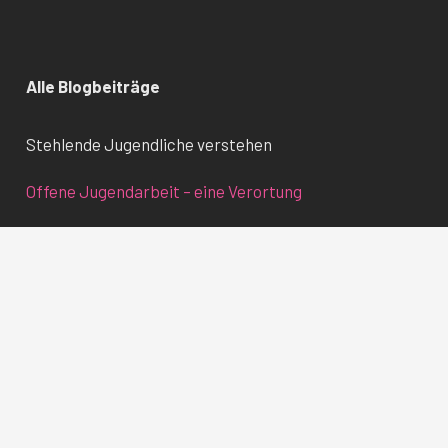
Alle Blogbeiträge
Stehlende Jugendliche verstehen
Offene Jugendarbeit – eine Verortung
Langeweile – ein überschätztes Phänomen
Offene Jugendarbeit füllt ein Vakuum
Was uns Jugendliche wert sind
Der Mythos jugendlicher Faulheit
Wenn Jungs ein Nein nicht akzeptieren