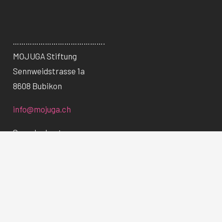
…………………………………….
MOJUGA Stiftung
Sennweidstrasse 1a
8608 Bubikon
info@mojuga.ch
Spendenkonto
IBAN CH55 0483 5117 3452 0100 0