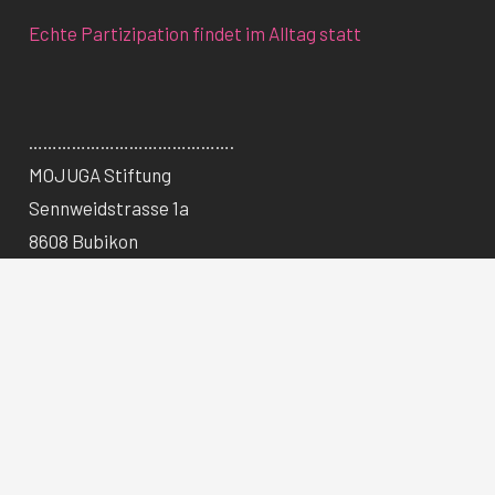
Echte Partizipation findet im Alltag statt
…………………………………….
MOJUGA Stiftung
Sennweidstrasse 1a
8608 Bubikon
info@mojuga.ch
Spendenkonto
IBAN CH55 0483 5117 3452 0100 0